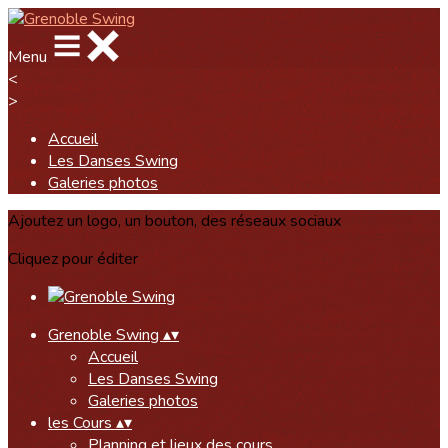
Menu
<
>
Accueil
Les Danses Swing
Galeries photos
Ajoutez un logo, un bouton, des réseaux sociaux
Cliquez pour éditer
Grenoble Swing
▴
▾
Accueil
Les Danses Swing
Galeries photos
les Cours
▴
▾
Planning et lieux des cours