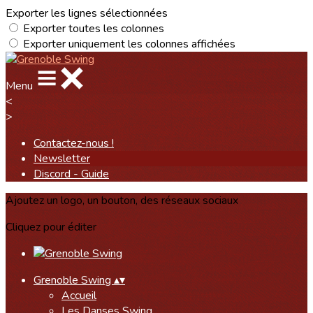
Exporter les lignes sélectionnées
Exporter toutes les colonnes
Exporter uniquement les colonnes affichées
Menu
<
>
Contactez-nous !
Newsletter
Discord - Guide
Ajoutez un logo, un bouton, des réseaux sociaux
Cliquez pour éditer
Grenoble Swing
▴
▾
Accueil
Les Danses Swing