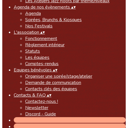
Les Ateliers Jazz Roots par thème/niveaux
Agenda de nos évènements
▴
▾
Agenda
Soirées, Brunchs & Kiosques
Nos Festivals
L'association
▴
▾
Fonctionnement
Règlement intérieur
Statuts
Les équipes
Comptes-rendus
Equipes bénévoles
▴
▾
Organiser une soirée/stage/atelier
Demande de communication
Contacts clés des équipes
Contacts & FAQ
▴
▾
Contactez-nous !
Newsletter
Discord - Guide