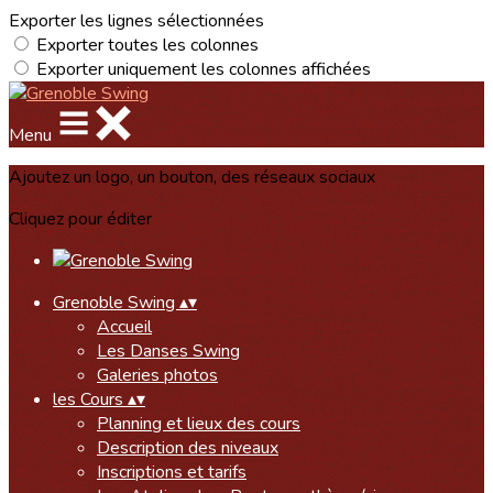
Exporter les lignes sélectionnées
Exporter toutes les colonnes
Exporter uniquement les colonnes affichées
Menu
Ajoutez un logo, un bouton, des réseaux sociaux
Cliquez pour éditer
Grenoble Swing
▴
▾
Accueil
Les Danses Swing
Galeries photos
les Cours
▴
▾
Planning et lieux des cours
Description des niveaux
Inscriptions et tarifs